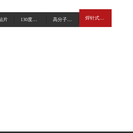
焊针式电容
贴片
130度高温电容
高分子固态电容