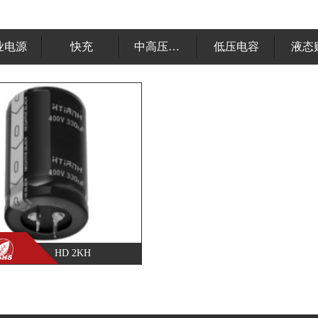
业电源
快充
中高压电容
低压电容
液态
HD 2KH