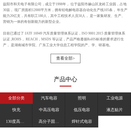
益阳市和天电子有限公司，成立于1998年， 位于益阳市赫山区龙岭工业园，占地
30亩， 现厂房面积12000平方米，拥有铝电解电容器自动化生产线105条， 年生产
能力20亿支，共有职工180人，其中工程技术人员50人， 是一家集研发、生产、
营销为一体的有创新能力的新型企业。
目前已通过了 IATF 16949 汽车质量管理体系认证，ISO 9001:2015 质量管理体系
认证 ,ROHS， REACH，MSDS 等认证，产品严格遵循RoHS标准的要求进行生
产， 是湖南城市学院、广东工业大学信息工程学院的产、学、研基地。
查看全部>
产品中心
全部分类
汽车电容
照明
工业电源
快充
中高压电容
低压电容
液态贴片
130度高温电容
高分子固态电容
焊针式电容