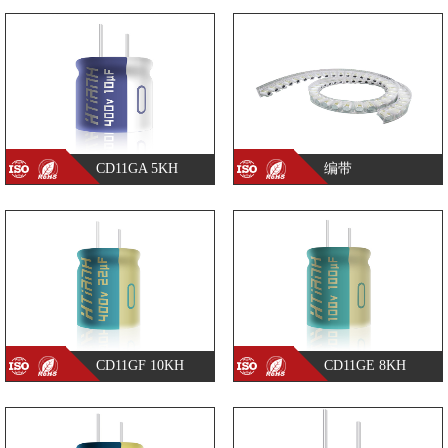
CD11GA 5KH
编带
CD11GF 10KH
CD11GE 8KH