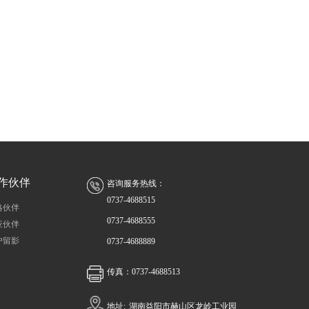
作伙伴
咨询服务热线：
0737-4688515
略伙伴
0737-4688555
应伙伴
户留影
0737-4688889
传真：0737-4688513
地址:
湖南益阳市赫山区龙岭工业园